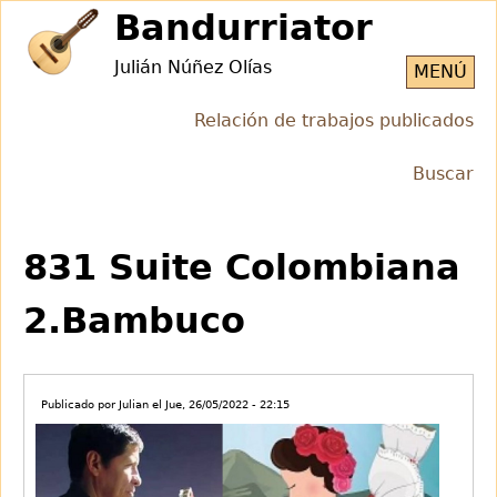
Jump
Bandurriator
to
Julián Núñez Olías
navigation
MENÚ
Relación de trabajos publicados
Buscar
Back
Back
to
to
831 Suite Colombiana
top
top
2.Bambuco
Publicado por
Julian
el
Jue, 26/05/2022 - 22:15